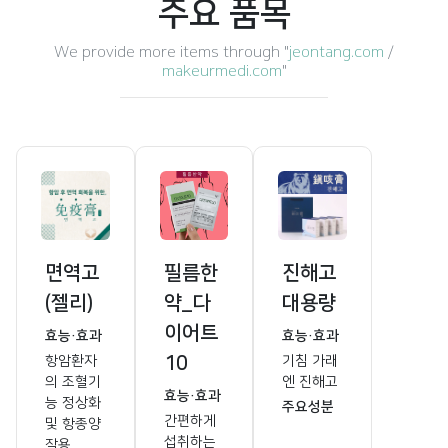
주요 품목
We provide more items through "
jeontang.com
/
makeurmedi.com
"
면역고
필름한
진해고
(젤리)
약_다
대용량
이어트
효능·효과
효능·효과
10
항암환자
기침 가래
의 조혈기
엔 진해고
효능·효과
능 정상화
주요성분
간편하게
및 항종양
섭취하는
작용