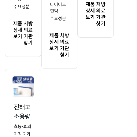
제품
처방
다이어트
주요성분
상세
의료
한약
보기
기관
주요성분
제품
처방
찾기
상세
의료
제품
처방
보기
기관
상세
의료
찾기
보기
기관
찾기
진해고
소용량
효능·효과
기침 가래